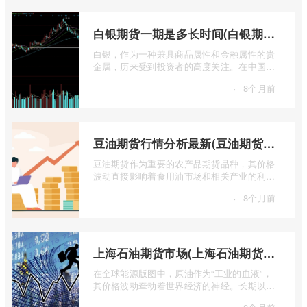
白银期货一期是多长时间(白银期货涨幅一天最高多少)
白银，作为一种兼具商品属性和金融属性的贵
金属，历来受到投资者的高度关注。在中国市
场，上海期货交易所（SHFE）的白银期货 ...
·
8个月前
豆油期货行情分析最新(豆油期货行情实时行情)
豆油期货作为重要的农产品期货品种，其价格
波动直接影响着食用油市场和相关产业的利
润。实时掌握豆油期货行情，并进行深入分
·
8个月前
...
上海石油期货市场(上海石油期货市场行情)
在全球能源版图中，原油作为“工业的血液”，
其价格波动牵动着世界经济的神经。长期以
来，国际原油定价权主要掌握在西方国家手
·