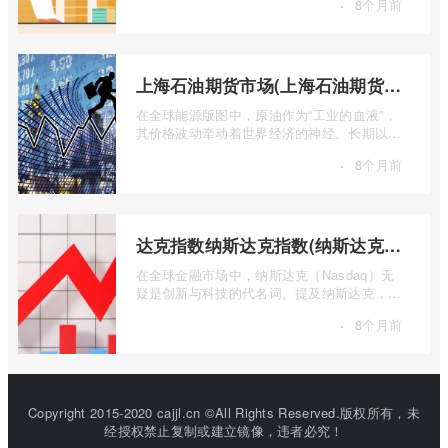
·
8个月前
...
上海石油期货市场(上海石油期货市场行情)
在全球能源版图中，原油作为“工业的血液”，
其价格波动牵动着世界经济的神经。长期以
来，国际原油定价权主要掌握在西方国家手
·
8个月前
...
达克指数纳斯达克指数(纳斯达克指数与纳斯达克100的区别)
在全球金融市场中，纳斯达克（Nasdaq）无
疑是创新与科技的代名词。提及纳斯达克，人
们往往会想到那些耳熟能详的科技巨头，以
·
8个月前
...
Copyright 2015-2020 cajjl.cn ©All Rights Reserved.版权所有，未
经授权禁止复制或建立镜像，违者必究！