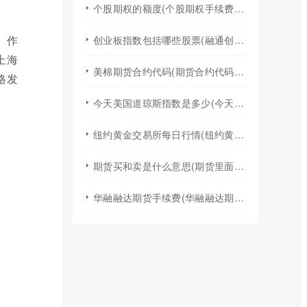
个股期权的额度(个股期权手续费是多少)
。作
创业板指数包括哪些股票(融通创业板指数基金是什么股票)
上海
美棉期货合约代码(期货合约代码什么意思)
格发
今天美国道琼斯指数是多少(今天美国股票指数)
纽约黄金交易所每日行情(纽约黄金期货实时行情)
期货买和卖是什么意思(期货里面的买和卖是什么意思)
华融融达期货手续费(华融融达期货手续费收费标准)