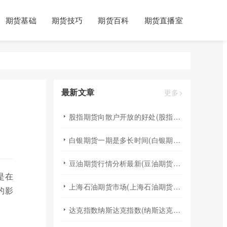
期货基础
期货技巧
期货百科
期货直播室
最新文章
更多>
股指期货向散户开放的好处(股指期货对利空信息更加敏感吗)
白银期货一期是多长时间(白银期货涨幅一天最高多少)
豆油期货行情分析最新(豆油期货行情实时行情)
是在
上海石油期货市场(上海石油期货市场行情)
的影
达克指数纳斯达克指数(纳斯达克指数与纳斯达克100的区别)