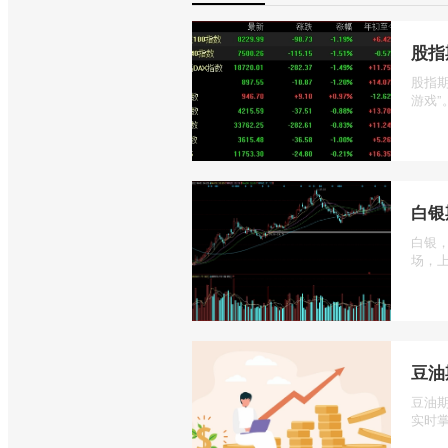
股指
股指
游戏”
白银
白银
场，上
豆油
豆油
实时掌