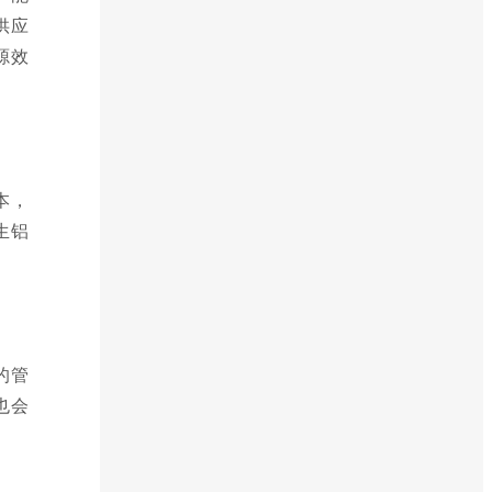
供应
源效
本，
生铝
的管
也会