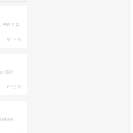
户的“专属
·
8个月前
在中国市
·
8个月前
业的利润。