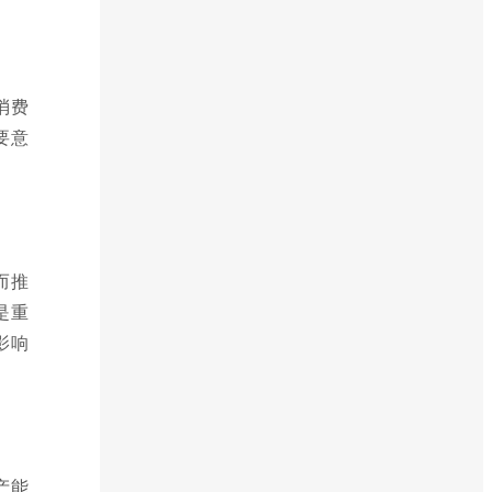
消费
要意
而推
是重
影响
产能