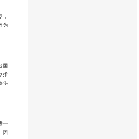
据，
幅为
各国
划推
得供
进一
。因