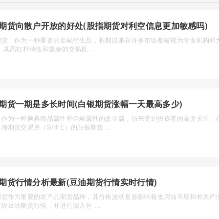
期货向散户开放的好处(股指期货对利空信息更加敏感吗)
期货，作为一种重要的金融衍生品，长期以来在许多市场都被视为专业机构和大
。其高杠杆特性和复杂的交易机 ...
期货一期是多长时间(白银期货涨幅一天最高多少)
，作为一种兼具商品属性和金融属性的贵金属，历来受到投资者的高度关注。
海期货交易所（SHFE）的白银期货 ...
期货行情分析最新(豆油期货行情实时行情)
期货作为重要的农产品期货品种，其价格波动直接影响着食用油市场和相关产
握豆油期货行情，并进行深入分 ...