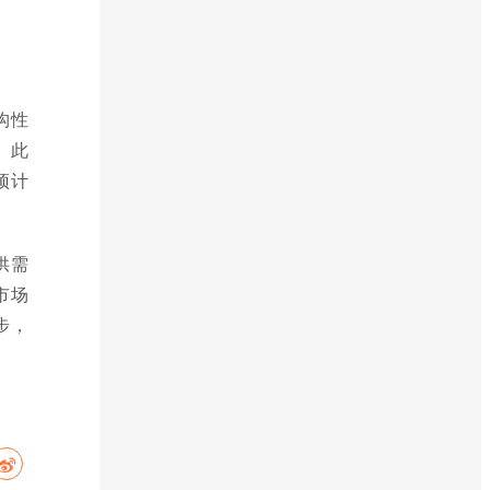
构性
。此
预计
供需
市场
步，