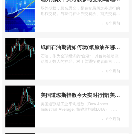
场外期权，顾名思义，是在交易所之外进行的
期权交易。与我们在证券交易所、期货交易所
看到的标准化、集中清算的场内期权不同 ...
·
8个月前
纸面石油期货如何玩(纸原油在哪里交易)
石油，作为全球经济的“血液”，其价格波动牵
动着无数人的神经。对于普通投资者而言，直
接参与实物石油的买卖既不现实也不必要 ...
·
8个月前
美国道琼斯指数今天实时行情(美国道琼斯指数期货指数实时行情)
美国道琼斯工业平均指数（Dow Jones
Industrial Average, 简称道指或DJIA），无
疑是全球金融市场中最具标志性和影响力的股
·
8个月前
票 ...