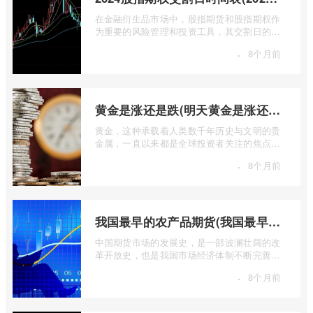
在金融衍生品市场中，股指期货和股指期权作
为重要的风险管理和投资工具，其交割日的设
定对于市场参与者而言具有举足轻重的影 ...
·
8个月前
黄金是涨还是跌(明天黄金是涨还是跌)
黄金，这种承载着人类数千年历史与文明的贵
金属，一直以来都是全球投资者关注的焦点。
无论是经济繁荣还是危机四伏，它似乎总 ...
·
8个月前
我国最早的农产品期货(我国最早的农产品期货交易合约的品种是)
中国期货市场的发展史，是一部波澜壮阔的改
革开放史，也是我国市场经济体制不断完善的
生动缩影。回溯历史长河，探寻中国期货 ...
·
8个月前