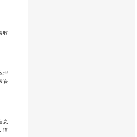
接收
应理
投资
信息
，谨