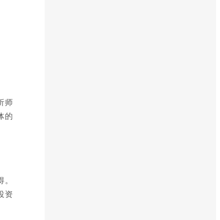
析师
体的
得。
投资