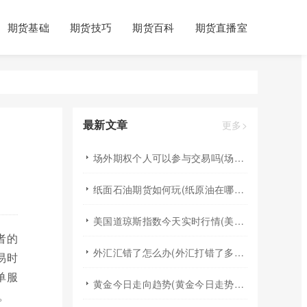
期货基础
期货技巧
期货百科
期货直播室
最新文章
更多>
场外期权个人可以参与交易吗(场外个股期权怎样交易)
纸面石油期货如何玩(纸原油在哪里交易)
美国道琼斯指数今天实时行情(美国道琼斯指数期货指数实时行情)
者的
外汇汇错了怎么办(外汇打错了多久退回来)
易时
单服
黄金今日走向趋势(黄金今日走势分析建议)
。