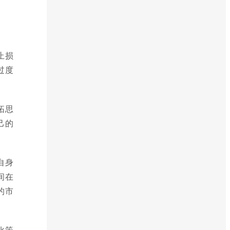
止损
过度
拓思
己的
自身
间在
的市
化策