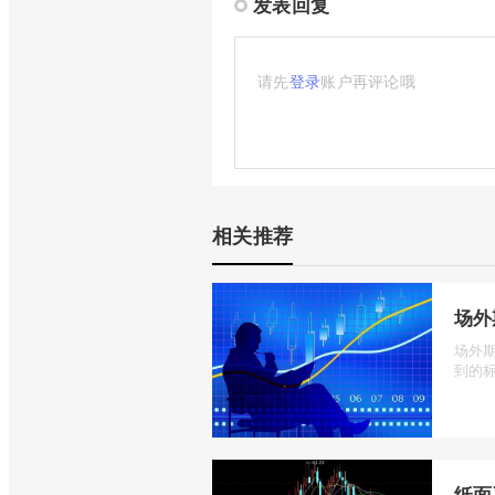
发表回复
请先
登录
账户再评论哦
相关推荐
场外
场外
到的标
纸面