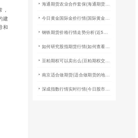
海通期货农业合作套保(海通期货2024年棉花年报)
常，
的建
今日黄金国际金价行情(国际黄金实时行情今日国际金价)
导和
钢铁期货价格行情走势分析(近5年钢铁期货行情走势图)
如何研究股指期货行情(如何查看股指期货行情)
豆粕期权可以卖出么(豆粕期权交易规则)
南京适合做期货(适合做期货的地方)
深成指数行情实时行情(今日股市行情大盘指数实时行情)