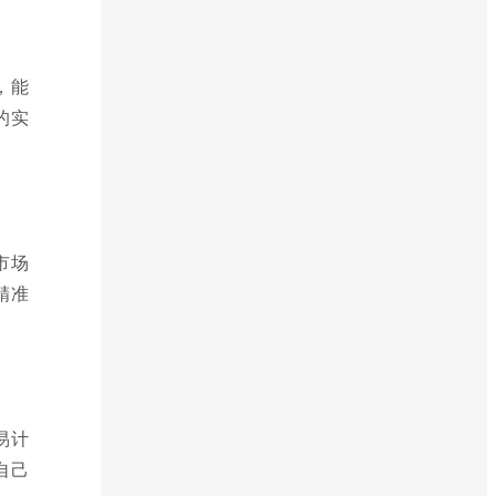
，能
的实
市场
精准
易计
自己