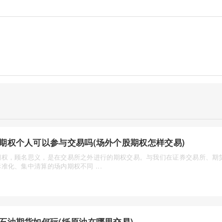
期权个人可以参与交易吗(场外个股期权怎样交易)
期权，顾名思义，是在交易所之外进行的期权交易。与我们在证券交易所、期
准化、集中清算的场内期权不同 ...
石油期货如何玩(纸原油在哪里交易)