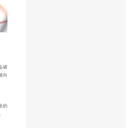
临诸
倾向
胀的
。