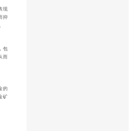
表现
而抑
。
，包
从而
金的
金矿