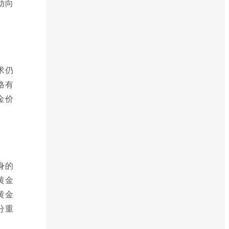
动向
求仍
格有
金价
身的
黄金
黄金
分重