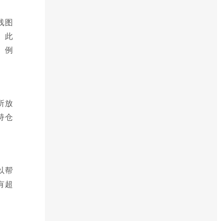
线图
。此
。例
所放
持仓
可以帮
有超
。