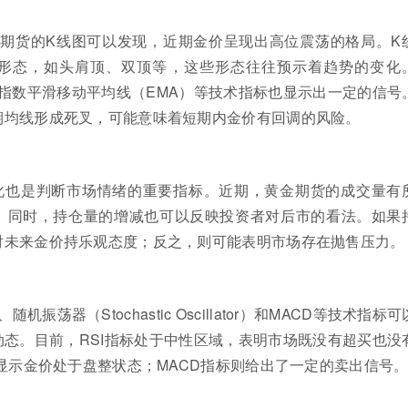
金期货的K线图可以发现，近期金价呈现出高位震荡的格局。K
形态，如头肩顶、双顶等，这些形态往往预示着趋势的变化
指数平滑移动平均线（EMA）等技术指标也显示出一定的信号
期均线形成死叉，可能意味着短期内金价有回调的风险。
化也是判断市场情绪的重要指标。近期，黄金期货的成交量有
。同时，持仓量的增减也可以反映投资者对后市的看法。如果
对未来金价持乐观态度；反之，则可能表明市场存在抛售压力。
机振荡器（Stochastic Oscillator）和MACD等技术指标
态。目前，RSI指标处于中性区域，表明市场既没有超买也没
cillator显示金价处于盘整状态；MACD指标则给出了一定的卖出信号