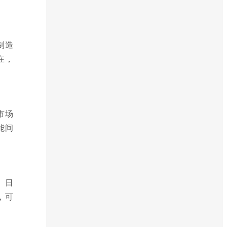
制造
在，
市场
能间
、日
，可