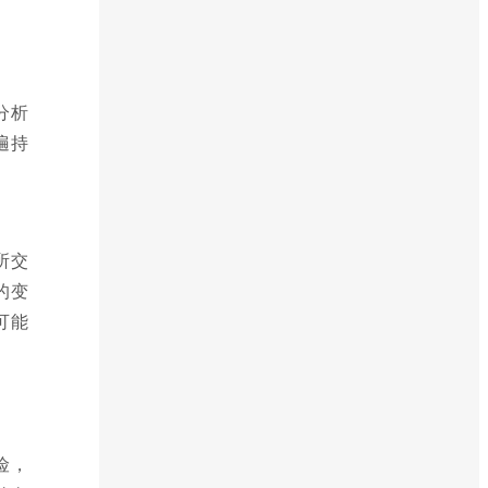
分析
遍持
所交
的变
可能
险，