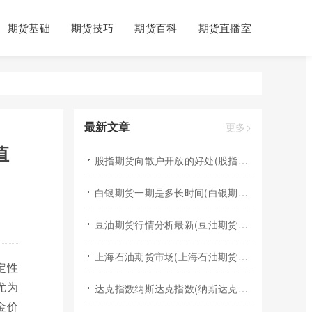
期货基础
期货技巧
期货百科
期货直播室
最新文章
更多>
值
股指期货向散户开放的好处(股指期货对利空信息更加敏感吗)
白银期货一期是多长时间(白银期货涨幅一天最高多少)
豆油期货行情分析最新(豆油期货行情实时行情)
上海石油期货市场(上海石油期货市场行情)
定性
尤为
达克指数纳斯达克指数(纳斯达克指数与纳斯达克100的区别)
金价