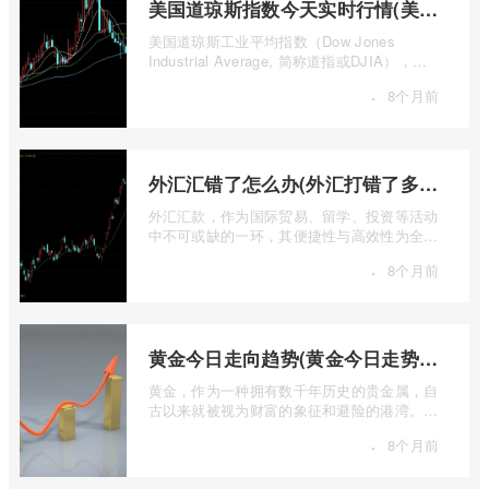
美国道琼斯指数今天实时行情(美国道琼斯指数期货指数实时行情)
美国道琼斯工业平均指数（Dow Jones
Industrial Average, 简称道指或DJIA），无
疑是全球金融市场中最具标志性和影响力的股
·
8个月前
票 ...
外汇汇错了怎么办(外汇打错了多久退回来)
外汇汇款，作为国际贸易、留学、投资等活动
中不可或缺的一环，其便捷性与高效性为全球
资金流转提供了极大便利。一旦操作失误 ...
·
8个月前
黄金今日走向趋势(黄金今日走势分析建议)
黄金，作为一种拥有数千年历史的贵金属，自
古以来就被视为财富的象征和避险的港湾。在
现代金融市场中，它不仅是重要的工业原 ...
·
8个月前