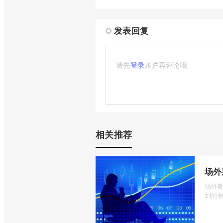
发表回复
请先
登录
账户再评论哦
相关推荐
场外
场外
到的标