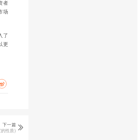
资者
市场
入了
以更
下一篇
的性质)