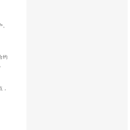
户。
合约
。
点，