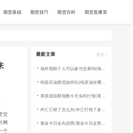
期货基础
期货技巧
期货百科
期货直播室
最新文章
更多>
来
场外期权个人可以参与交易吗(场外个股期权怎样交易)
纸面石油期货如何玩(纸原油在哪里交易)
美国道琼斯指数今天实时行情(美国道琼斯指数期货指数实时行情)
外汇汇错了怎么办(外汇打错了多久退回来)
货交
讨网
黄金今日走向趋势(黄金今日走势分析建议)
一个