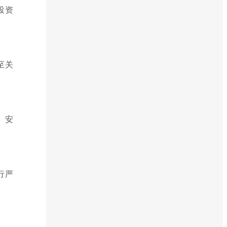
投资
至关
、安
行严