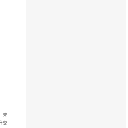
。未
升交