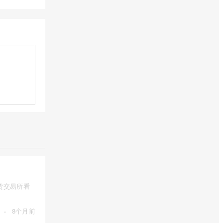
货交易所看
·
8个月前