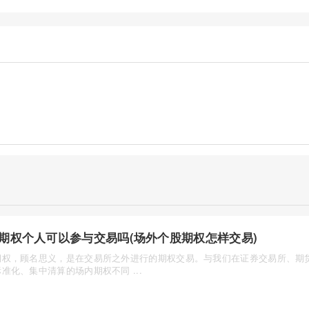
期权个人可以参与交易吗(场外个股期权怎样交易)
期权，顾名思义，是在交易所之外进行的期权交易。与我们在证券交易所、期
准化、集中清算的场内期权不同 ...