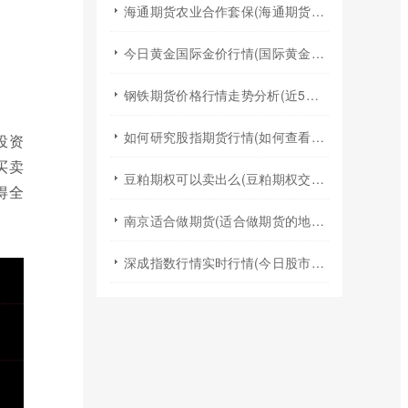
海通期货农业合作套保(海通期货2024年棉花年报)
今日黄金国际金价行情(国际黄金实时行情今日国际金价)
钢铁期货价格行情走势分析(近5年钢铁期货行情走势图)
如何研究股指期货行情(如何查看股指期货行情)
投资
买卖
豆粕期权可以卖出么(豆粕期权交易规则)
得全
南京适合做期货(适合做期货的地方)
深成指数行情实时行情(今日股市行情大盘指数实时行情)