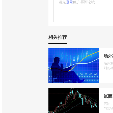
请先
登录
账户再评论哦
相关推荐
场外
场外
到的标
纸面
石油
与实物