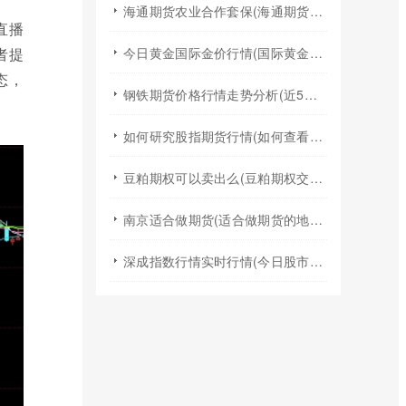
海通期货农业合作套保(海通期货2024年棉花年报)
直播
者提
今日黄金国际金价行情(国际黄金实时行情今日国际金价)
态，
钢铁期货价格行情走势分析(近5年钢铁期货行情走势图)
如何研究股指期货行情(如何查看股指期货行情)
豆粕期权可以卖出么(豆粕期权交易规则)
南京适合做期货(适合做期货的地方)
深成指数行情实时行情(今日股市行情大盘指数实时行情)