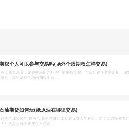
期权个人可以参与交易吗(场外个股期权怎样交易)
期权，顾名思义，是在交易所之外进行的期权交易。与我们在证券交易所、期
准化、集中清算的场内期权不同 ...
石油期货如何玩(纸原油在哪里交易)
，作为全球经济的“血液”，其价格波动牵动着无数人的神经。对于普通投资者
石油的买卖既不现实也不必要 ...