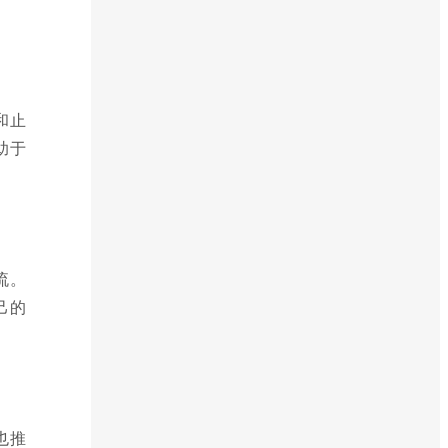
和止
助于
流。
己的
也推