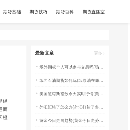
期货基础
期货技巧
期货百科
期货直播室
最新文章
更多>
场外期权个人可以参与交易吗(场外个股期权怎样交易)
纸面石油期货如何玩(纸原油在哪里交易)
美国道琼斯指数今天实时行情(美国道琼斯指数期货指数实时行情)
界经
外汇汇错了怎么办(外汇打错了多久退回来)
运而
天橙
黄金今日走向趋势(黄金今日走势分析建议)