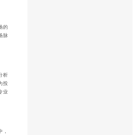
场的
场脉
分析
为投
专业
中，