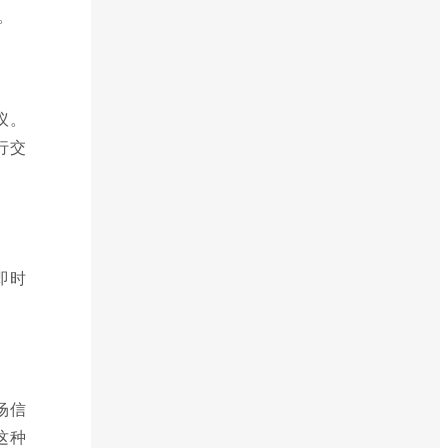
。
议。
行交
即时
场信
这种