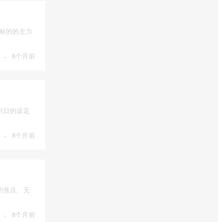
为标的的主力
·
8个月前
割日的设定
·
8个月前
的焦点。无
·
8个月前