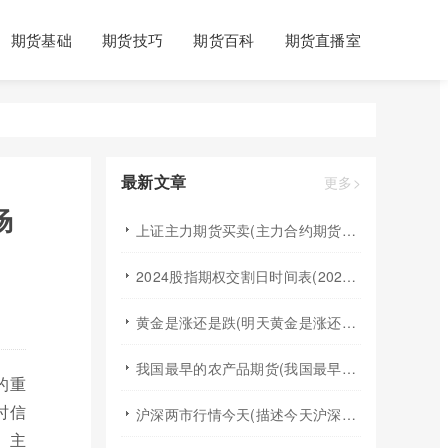
期货基础
期货技巧
期货百科
期货直播室
最新文章
更多>
场
上证主力期货买卖(主力合约期货市场大盘)
2024股指期权交割日时间表(2024股指期货交割日)
黄金是涨还是跌(明天黄金是涨还是跌)
我国最早的农产品期货(我国最早的农产品期货交易合约的品种是)
的重
时信
沪深两市行情今天(描述今天沪深两市早盘交易情况)
、主