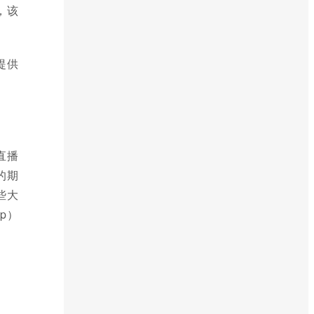
，该
提供
直播
的期
些大
up）