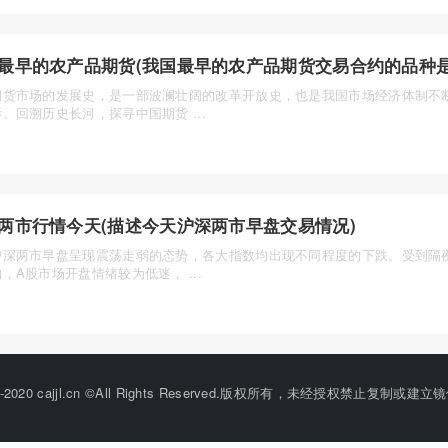
最早的农产品期货(我国最早的农产品期货交易合约的品种是
期货市场的发展史，是一部波澜壮阔的改革开放史，也是我国市场经济体制不
。回溯历史长河，探寻中国期货 ...
两市行情今天(描述今天沪深两市早盘交易情况)
沪深两市早盘呈现震荡走弱的态势，各大指数均出现不同程度的下跌。受到隔
，A股市场开盘情绪较为低迷， ...
2015-2020 cajjl.cn ©All Rights Reserved.版权所有，未经授权禁止复制