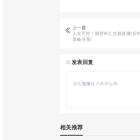
上一篇
人生可控！期货外汇交易直播(实
策略分享)
发表回复
请先
登录
账户再评论哦
相关推荐