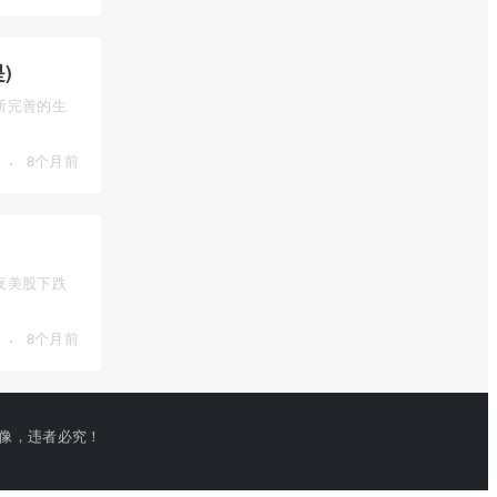
)
断完善的生
·
8个月前
夜美股下跌
·
8个月前
或建立镜像，违者必究！