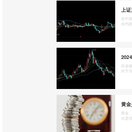
上证
在中国
合约期
20
在金
对于市
黄金
黄金
论是经