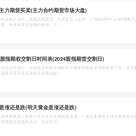
主力期货买卖(主力合约期货市场大盘)
的金融市场中，股票指数期货，尤其是以上证50、沪深300和中证500指数
货，扮演着举足轻重的角色。它 ...
24股指期权交割日时间表(2024股指期货交割日)
融衍生品市场中，股指期货和股指期权作为重要的风险管理和投资工具，其交
场参与者而言具有举足轻重的影 ...
是涨还是跌(明天黄金是涨还是跌)
，这种承载着人类数千年历史与文明的贵金属，一直以来都是全球投资者关注
济繁荣还是危机四伏，它似乎总 ...