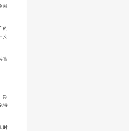
金融
广的
一支
其官
、期
伦特
实时