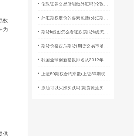
伦敦证券交易所能做外汇吗(伦敦证券交易所交易规则)
外汇期权定价的要素包括(外汇期权定价模型)
易数
在为
期货k线图怎么看涨跌(期货k线怎么看均线图)
期货价格西瓜期货(期货交易市场价格)
我国全球创新指数排名从2012年的(我国全球创新指数排名不断跃升得益于什么)
上证50期权合约乘数(上证50期权t0)
原油可以买涨买跌吗(期货原油买涨买跌)
提供