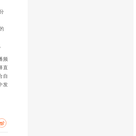
分
的
。
播频
择直
合自
中发