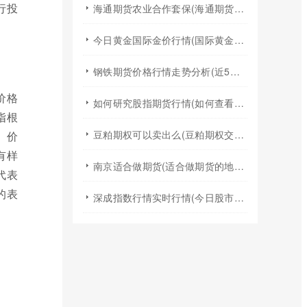
行投
海通期货农业合作套保(海通期货2024年棉花年报)
今日黄金国际金价行情(国际黄金实时行情今日国际金价)
钢铁期货价格行情走势分析(近5年钢铁期货行情走势图)
价格
如何研究股指期货行情(如何查看股指期货行情)
指根
豆粕期权可以卖出么(豆粕期权交易规则)
。价
有样
南京适合做期货(适合做期货的地方)
代表
的表
深成指数行情实时行情(今日股市行情大盘指数实时行情)