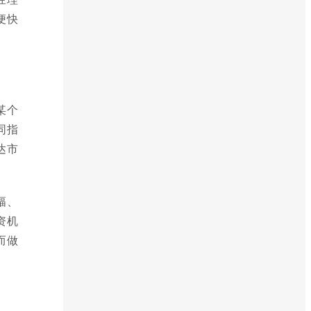
便快
某个
同指
达市
幅、
资机
而做