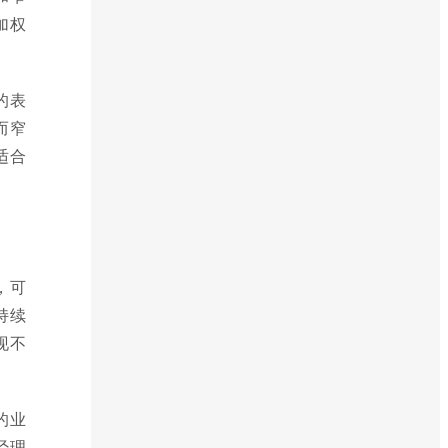
加权
的表
而窄
适合
，可
持续
现不
的业
经理