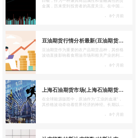
白银，作为一种兼具商品属性和金融属性的贵
金属，历来受到投资者的高度关注。在中国市
场，上海期货交易所（SHFE）的白银期货 ...
·
8个月前
豆油期货行情分析最新(豆油期货行情实时行情)
豆油期货作为重要的农产品期货品种，其价格
波动直接影响着食用油市场和相关产业的利
润。实时掌握豆油期货行情，并进行深入分
·
8个月前
...
上海石油期货市场(上海石油期货市场行情)
在全球能源版图中，原油作为“工业的血液”，
其价格波动牵动着世界经济的神经。长期以
来，国际原油定价权主要掌握在西方国家手
·
8个月前
...