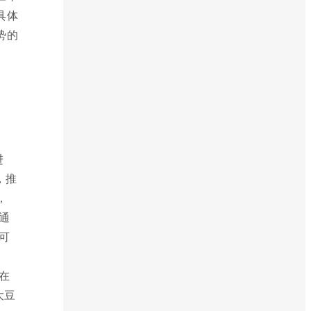
具体
势的
进
，推
，
通
可
在
大豆