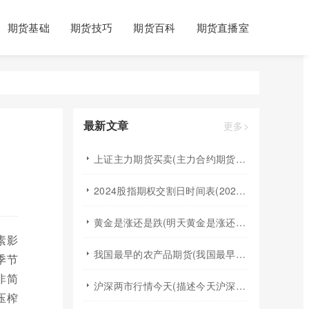
期货基础
期货技巧
期货百科
期货直播室
最新文章
更多>
上证主力期货买卖(主力合约期货市场大盘)
2024股指期权交割日时间表(2024股指期货交割日)
黄金是涨还是跌(明天黄金是涨还是跌)
素影
我国最早的农产品期货(我国最早的农产品期货交易合约的品种是)
季节
非简
沪深两市行情今天(描述今天沪深两市早盘交易情况)
压榨