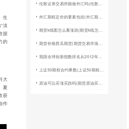
伦敦证券交易所能做外汇吗(伦敦证券交易所交易规则)
、生
外汇期权定价的要素包括(外汇期权定价模型)
“淡
期货k线图怎么看涨跌(期货k线怎么看均线图)
数据
力的
期货价格西瓜期货(期货交易市场价格)
我国全球创新指数排名从2012年的(我国全球创新指数排名不断跃升得益于什么)
上证50期权合约乘数(上证50期权t0)
料大
原油可以买涨买跌吗(期货原油买涨买跌)
、夏
收获
油作