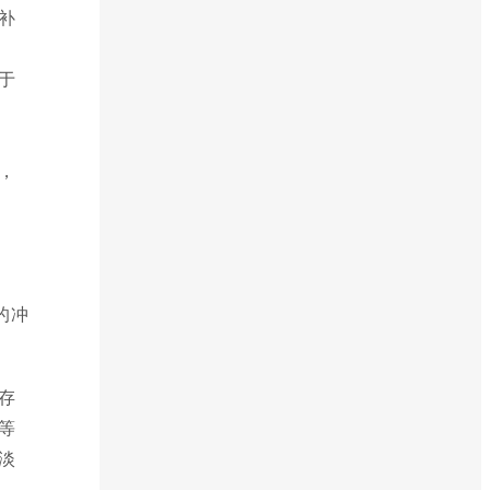
补
于
，
的冲
存
等
淡