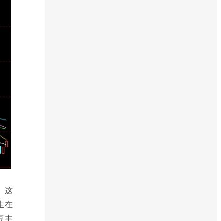
。这
生在
豆丰