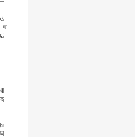
一
达
，豆
后
洲
高
。
物
周