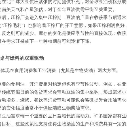
会在北半球大豆供应紧张的时期提供补充，对全球豆油价格形成
注南美天气和产量预估，对于全年豆油供需平衡至关重要。
获后，压榨厂会进入集中压榨期，豆油的产量在收获季节后通常
（“压榨毛利”）也影响着压榨厂的开工意愿，如果压榨利润良好
，反之则可能减少。库存的变化是供应季节性的直接体现：收获
而在需求旺盛或下一年种植期前可能逐渐下降。
桌与燃料的双重驱动
要体现在食用消费和工业消费（尤其是生物柴油）两大方面。
重要的食用油，其消费相对稳定但也有季节性波动。例如，在亚
等传统节假日前的备货需求会带动豆油的集中采购，形成需求小
活动增多，烧烤、餐饮等消费带动可能也会略微提升食用油需求
求的变化幅度通常小于供应端或生物柴油需求。
是豆油需求端一个重要的且日益增长的驱动力。许多国家都有生
费目标，这些政策性支持使得生物柴油的生产和消费具有一定的