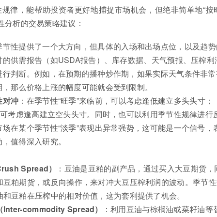
性规律，能帮助投资者更好地捕捉市场机会，但绝非简单地“按
性分析的交易策略建议：
季节性提供了一个大方向，但具体的入场和出场点位，以及趋势
时的供需报告（如USDA报告）、库存数据、天气预报、压榨利
进行判断。例如，在预期的播种炒作期，如果实际天气条件非常
期，那么价格上涨的幅度可能就会受到限制。
性对冲
：在季节性“旺季”来临前，可以考虑逢低建立多头头寸；
，则可考虑逢高建立空头头寸。同时，也可以利用季节性规律进行
市场在某个季节性“淡季”表现出异常强势，这可能是一个信号，
动，值得深入研究。
ush Spread）
：豆油是豆粕的副产品，通过买入大豆期货，
和豆粕期货，或反向操作，来对冲大豆压榨利润的波动。季节性
油和豆粕在压榨中的相对价值，这为套利提供了机会。
ter-commodity Spread）
：利用豆油与棕榈油或菜籽油等