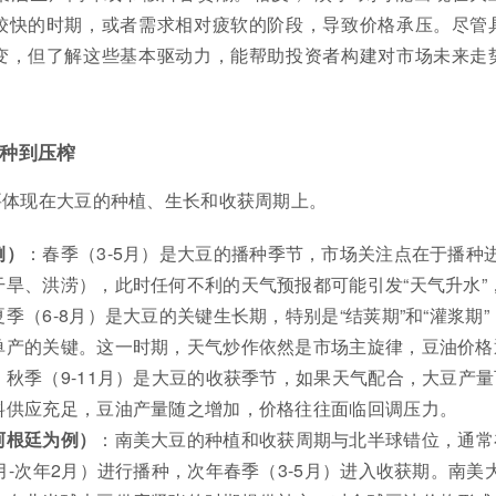
较快的时期，或者需求相对疲软的阶段，导致价格承压。尽管
变，但了解这些基本驱动力，能帮助投资者构建对市场未来走
种到压榨
要体现在大豆的种植、生长和收获周期上。
例）
：春季（3-5月）是大豆的播种季节，市场关注点在于播种
干旱、洪涝），此时任何不利的天气预报都可能引发“天气升水”
季（6-8月）是大豆的关键生长期，特别是“结荚期”和“灌浆期”
单产的关键。这一时期，天气炒作依然是市场主旋律，豆油价格
秋季（9-11月）是大豆的收获季节，如果天气配合，大豆产量
料供应充足，豆油产量随之增加，价格往往面临回调压力。
阿根廷为例）
：南美大豆的种植和收获周期与北半球错位，通常
月-次年2月）进行播种，次年春季（3-5月）进入收获期。南美