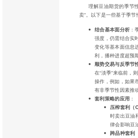
理解豆油期货的季节
卖”。以下是一些基于季节
结合基本面分析
：
强度，仍需结合实
变化等基本面信息
利，播种进度超预
顺势交易与反季节
在“淡季”来临前
操作，例如，如果
有非季节性因素推
套利策略的应用
：
压榨套利（Cr
时卖出豆油
律会影响豆
跨品种套利（In