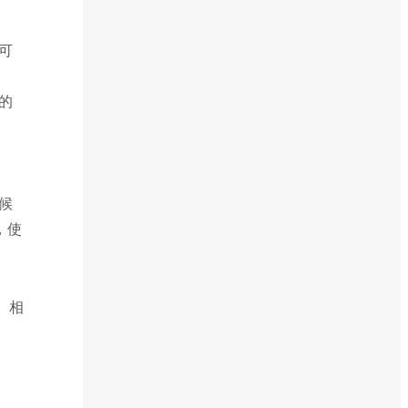
可
的
候
，使
、相