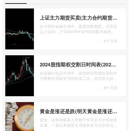
上证主力期货买卖(主力合约期货市场大盘)
在中国的金融市场中，股票指数期货，尤其是
以上证50、沪深300和中证500指数为标的的
主力合约期货，扮演着举足轻重的角色。它
·
8个月前
...
2024股指期权交割日时间表(2024股指期货交割日)
在金融衍生品市场中，股指期货和股指期权作
为重要的风险管理和投资工具，其交割日的设
定对于市场参与者而言具有举足轻重的影 ...
·
8个月前
黄金是涨还是跌(明天黄金是涨还是跌)
黄金，这种承载着人类数千年历史与文明的贵
金属，一直以来都是全球投资者关注的焦点。
无论是经济繁荣还是危机四伏，它似乎总 ...