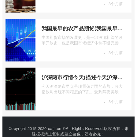
·
8个月前
我国最早的农产品期货(我国最早的农产品期货交易合约的品种是)
中国期货市场的发展史，是一部波澜壮阔的改
革开放史，也是我国市场经济体制不断完善的
生动缩影。回溯历史长河，探寻中国期货 ...
·
8个月前
沪深两市行情今天(描述今天沪深两市早盘交易情况)
今天沪深两市早盘呈现震荡走弱的态势，各大
指数均出现不同程度的下跌。受到隔夜美股下
跌的影响，A股市场开盘情绪较为低迷， ...
·
8个月前
Copyright 2015-2020 cajjl.cn ©All Rights Reserved.版权所有，未
经授权禁止复制或建立镜像，违者必究！