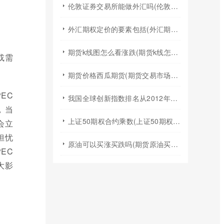
伦敦证券交易所能做外汇吗(伦敦证券交易所交易规则)
外汇期权定价的要素包括(外汇期权定价模型)
期货k线图怎么看涨跌(期货k线怎么看均线图)
或需
期货价格西瓜期货(期货交易市场价格)
EC
我国全球创新指数排名从2012年的(我国全球创新指数排名不断跃升得益于什么)
，当
上证50期权合约乘数(上证50期权t0)
会立
担忧
原油可以买涨买跌吗(期货原油买涨买跌)
EC
大影