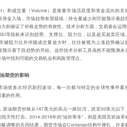
terest）和成交量（Volume）是衡量市场活跃度和资金流向的关
新资金入场，市场趋势有望延续；持仓量减少则可能预示着趋
放大则验证了价格走势的有效性。技术分析方面，交易者会运用
RSI等指标来识别趋势、支撑位、阻力位，以及超买超卖区域
关键阻力位并伴随成交量放大时，往往被视为上涨趋势确认
能预示着下跌趋势的开始。这些技术分析工具虽然不能预测未
市场中找到可能的交易机会和风险管理点。
油期货的影响
市场曾多次经历剧烈波动，每一次都与特定的全球性事件紧
因素的作用。
机，原油期货价格从147美元的高点一路狂泻，跌至30美元以下
灭性打击。2014-2016年的“油价寒冬”，则是美国页岩油革
策略调整的共同结果，期货市场在Contango结构中挣扎，许多