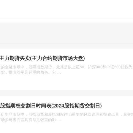
主力期货买卖(主力合约期货市场大盘)
的金融市场中，股票指数期货，尤其是以上证50、沪深300和中证500指数
货，扮演着举足轻重的角色。它 ...
24股指期权交割日时间表(2024股指期货交割日)
融衍生品市场中，股指期货和股指期权作为重要的风险管理和投资工具，其交
场参与者而言具有举足轻重的影 ...