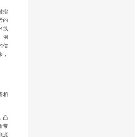
键指
势的
K线
。例
的信
来，
密相
，凸
命带
能源