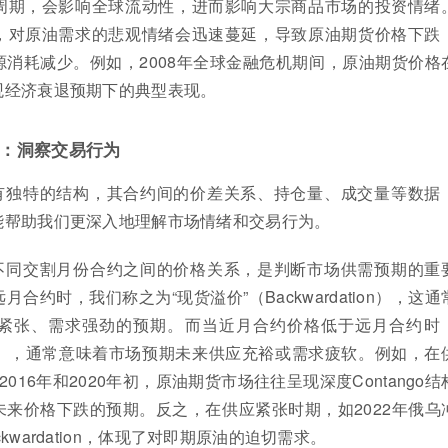
周期，会影响全球流动性，进而影响大宗商品市场的投资情绪
，对原油需求的悲观情绪会迅速蔓延，导致原油期货价格下跌
消耗减少。例如，2008年全球金融危机期间，原油期货价格
观经济衰退预期下的典型表现。
：洞察交易行为
有独特的结构，其合约间的价差关系、持仓量、成交量等数据
能帮助我们更深入地理解市场情绪和交易行为。
不同交割月份合约之间的价格关系，是判断市场供需预期的重
合约时，我们称之为“现货溢价”（Backwardation），这通
紧张、需求强劲的预期。而当近月合约价格低于远月合约时
ango），通常意味着市场预期未来供应充裕或需求疲软。例如，在
2016年和2020年初，原油期货市场往往呈现深度Contango结
来价格下跌的预期。反之，在供应紧张时期，如2022年俄乌
wardation，体现了对即期原油的迫切需求。