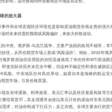
构性影响，这些预期同样会被期货市场提前定价。
绪的放大器
缘事件和全球宏观经济环境也是影响原油期货价格走势的强大
市场对未来供需的预期或风险偏好，来放大价格波动。
区的冲突、俄罗斯-乌克兰战争、主要产油国的政局不稳等，常
担忧，从而在期货市场上形成“风险溢价”。例如，2022年俄罗
对俄罗斯原油供应受阻的担忧迅速推高了布伦特和WTI原油期
桶。即使实际供应并未完全中断，但这种不确定性和潜在威胁足
冲风险。中东地区任何风吹草动，如霍尔木兹海峡的航运安
油期货市场，引发价格震荡。
体现在全球通胀、利率政策、美元汇率以及经济衰退风险等方
主要结算货币，其走强通常会使以美元计价的原油对非美元国
制需求，对油价构成下行压力；反之亦然。全球主要央行的货