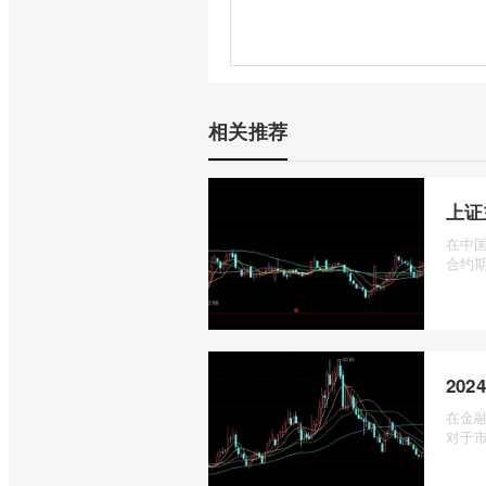
相关推荐
上证
在中国
合约期
20
在金
对于市