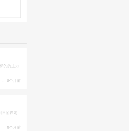
为标的的主力
·
8个月前
割日的设定
·
8个月前