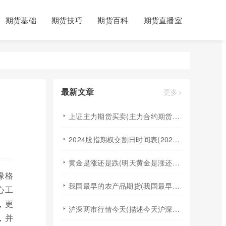
期货基础
期货技巧
期货百科
期货直播室
最新文章
更多>
上证主力期货买卖(主力合约期货市场大盘)
2024股指期权交割日时间表(2024股指期货交割日)
黄金是涨还是跌(明天黄金是涨还是跌)
缘格
我国最早的农产品期货(我国最早的农产品期货交易合约的品种是)
心工
，更
沪深两市行情今天(描述今天沪深两市早盘交易情况)
，并