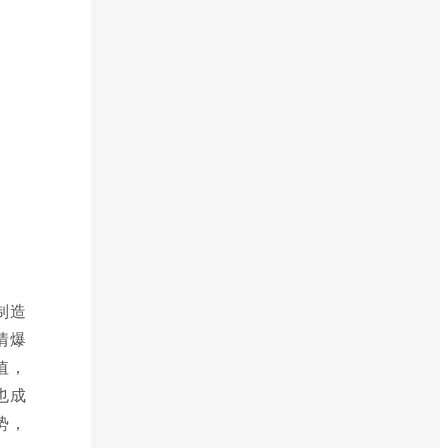
制造
情爆
值，
也成
势，