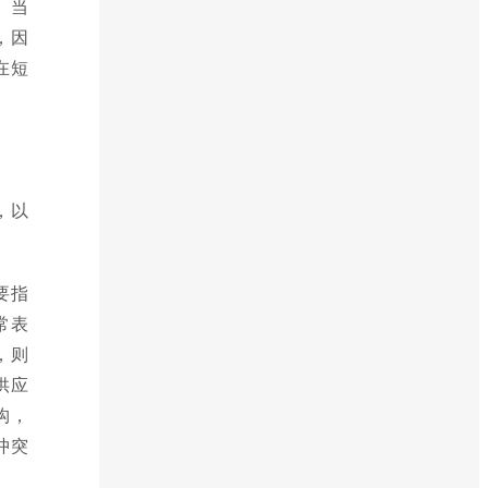
。当
，因
在短
，以
要指
常表
，则
供应
构，
冲突