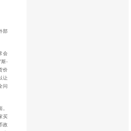
外部
常会
斯-
货价
以让
全问
面。
家买
币政