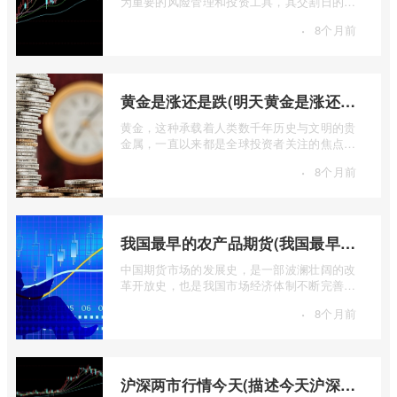
为重要的风险管理和投资工具，其交割日的设
定对于市场参与者而言具有举足轻重的影 ...
·
8个月前
黄金是涨还是跌(明天黄金是涨还是跌)
黄金，这种承载着人类数千年历史与文明的贵
金属，一直以来都是全球投资者关注的焦点。
无论是经济繁荣还是危机四伏，它似乎总 ...
·
8个月前
我国最早的农产品期货(我国最早的农产品期货交易合约的品种是)
中国期货市场的发展史，是一部波澜壮阔的改
革开放史，也是我国市场经济体制不断完善的
生动缩影。回溯历史长河，探寻中国期货 ...
·
8个月前
沪深两市行情今天(描述今天沪深两市早盘交易情况)