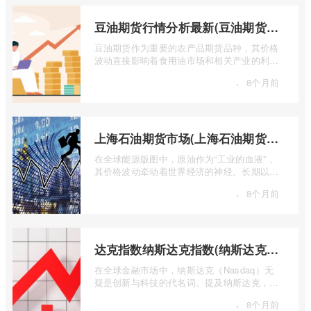
豆油期货行情分析最新(豆油期货行情实时行情)
豆油期货作为重要的农产品期货品种，其价格
波动直接影响着食用油市场和相关产业的利
润。实时掌握豆油期货行情，并进行深入分
·
8个月前
...
上海石油期货市场(上海石油期货市场行情)
在全球能源版图中，原油作为“工业的血液”，
其价格波动牵动着世界经济的神经。长期以
来，国际原油定价权主要掌握在西方国家手
·
8个月前
...
达克指数纳斯达克指数(纳斯达克指数与纳斯达克100的区别)
在全球金融市场中，纳斯达克（Nasdaq）无
疑是创新与科技的代名词。提及纳斯达克，人
们往往会想到那些耳熟能详的科技巨头，以
·
8个月前
...