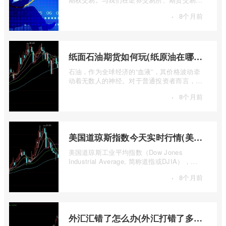
看到的标准化、集中清算的场内期权不同 ...
·
8个月前
纸面石油期货如何玩(纸原油在哪里交易)
石油，作为全球经济的“血液”，其价格波动牵
动着无数人的神经。对于普通投资者而言，直
接参与实物石油的买卖既不现实也不必要 ...
·
8个月前
美国道琼斯指数今天实时行情(美国道琼斯指数期货指数实时行情)
美国道琼斯工业平均指数（Dow Jones
Industrial Average, 简称道指或DJIA），无
疑是全球金融市场中最具标志性和影响力的股
·
8个月前
票 ...
外汇汇错了怎么办(外汇打错了多久退回来)