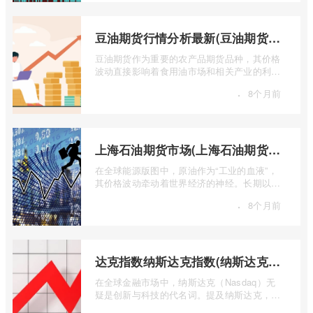
豆油期货行情分析最新(豆油期货行情实时行情)
豆油期货作为重要的农产品期货品种，其价格
波动直接影响着食用油市场和相关产业的利
润。实时掌握豆油期货行情，并进行深入分
·
8个月前
...
上海石油期货市场(上海石油期货市场行情)
在全球能源版图中，原油作为“工业的血液”，
其价格波动牵动着世界经济的神经。长期以
来，国际原油定价权主要掌握在西方国家手
·
8个月前
...
达克指数纳斯达克指数(纳斯达克指数与纳斯达克100的区别)
在全球金融市场中，纳斯达克（Nasdaq）无
疑是创新与科技的代名词。提及纳斯达克，人
们往往会想到那些耳熟能详的科技巨头，以