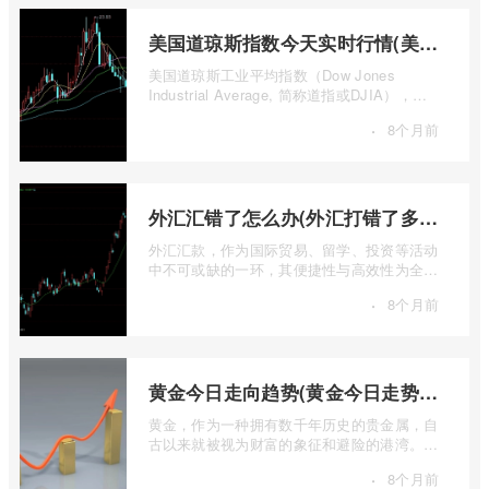
美国道琼斯指数今天实时行情(美国道琼斯指数期货指数实时行情)
美国道琼斯工业平均指数（Dow Jones
Industrial Average, 简称道指或DJIA），无
疑是全球金融市场中最具标志性和影响力的股
·
8个月前
票 ...
外汇汇错了怎么办(外汇打错了多久退回来)
外汇汇款，作为国际贸易、留学、投资等活动
中不可或缺的一环，其便捷性与高效性为全球
资金流转提供了极大便利。一旦操作失误 ...
·
8个月前
黄金今日走向趋势(黄金今日走势分析建议)
黄金，作为一种拥有数千年历史的贵金属，自
古以来就被视为财富的象征和避险的港湾。在
现代金融市场中，它不仅是重要的工业原 ...
·
8个月前