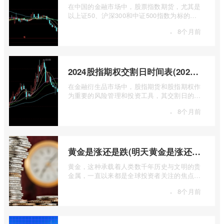
在中国的金融市场中，股票指数期货，尤其是
以上证50、沪深300和中证500指数为标的的
主力合约期货，扮演着举足轻重的角色。它
·
8个月前
...
2024股指期权交割日时间表(2024股指期货交割日)
在金融衍生品市场中，股指期货和股指期权作
为重要的风险管理和投资工具，其交割日的设
定对于市场参与者而言具有举足轻重的影 ...
·
8个月前
黄金是涨还是跌(明天黄金是涨还是跌)
黄金，这种承载着人类数千年历史与文明的贵
金属，一直以来都是全球投资者关注的焦点。
无论是经济繁荣还是危机四伏，它似乎总 ...
·
8个月前