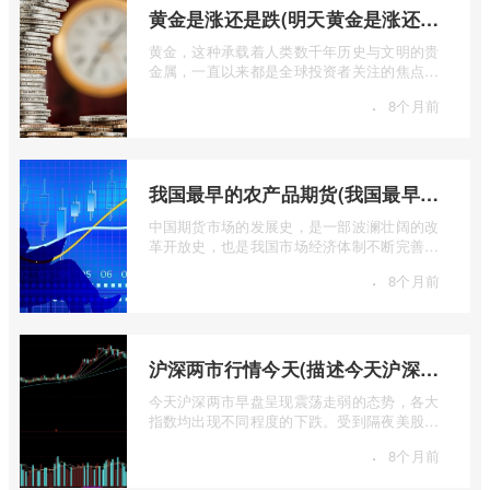
黄金是涨还是跌(明天黄金是涨还是跌)
黄金，这种承载着人类数千年历史与文明的贵
金属，一直以来都是全球投资者关注的焦点。
无论是经济繁荣还是危机四伏，它似乎总 ...
·
8个月前
我国最早的农产品期货(我国最早的农产品期货交易合约的品种是)
中国期货市场的发展史，是一部波澜壮阔的改
革开放史，也是我国市场经济体制不断完善的
生动缩影。回溯历史长河，探寻中国期货 ...
·
8个月前
沪深两市行情今天(描述今天沪深两市早盘交易情况)
今天沪深两市早盘呈现震荡走弱的态势，各大
指数均出现不同程度的下跌。受到隔夜美股下
跌的影响，A股市场开盘情绪较为低迷， ...
·
8个月前