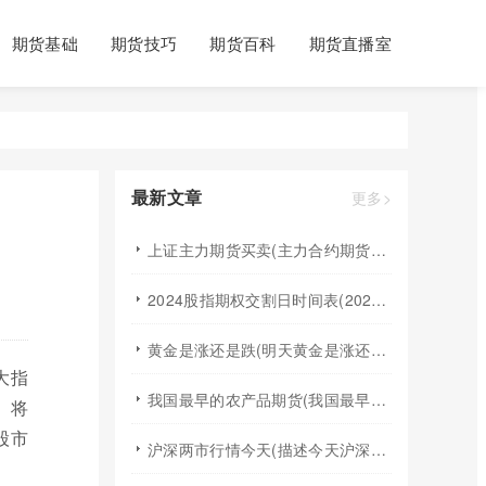
期货基础
期货技巧
期货百科
期货直播室
最新文章
更多>
上证主力期货买卖(主力合约期货市场大盘)
2024股指期权交割日时间表(2024股指期货交割日)
黄金是涨还是跌(明天黄金是涨还是跌)
大指
我国最早的农产品期货(我国最早的农产品期货交易合约的品种是)
。将
股市
沪深两市行情今天(描述今天沪深两市早盘交易情况)