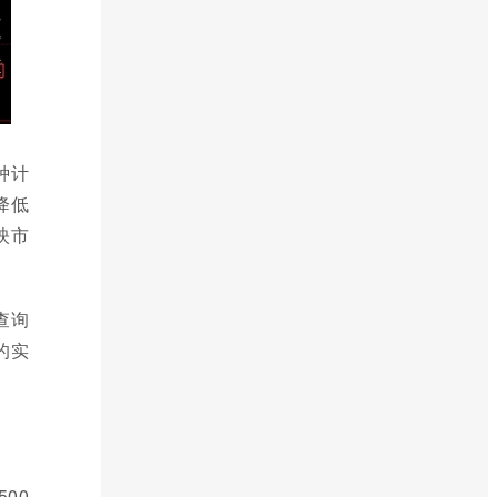
种计
降低
映市
查询
的实
00