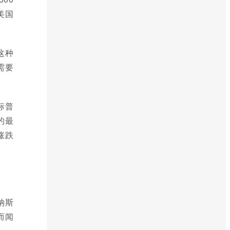
美国
这种
需要
标普
的最
涨跌
纳斯
而闻