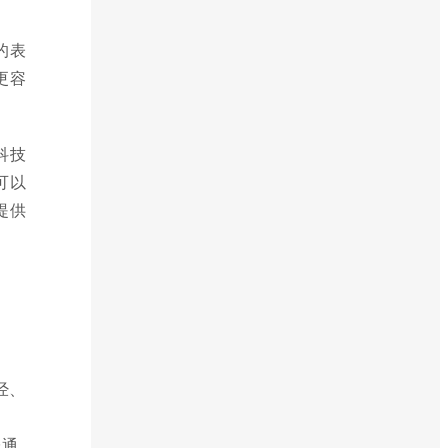
的表
更容
科技
可以
提供
财经、
台通