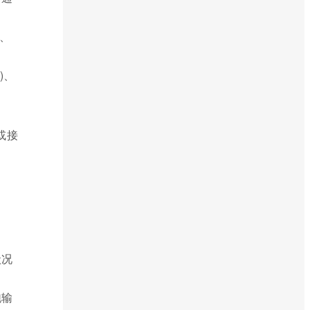
业、
s)、
或接
状况
跑输