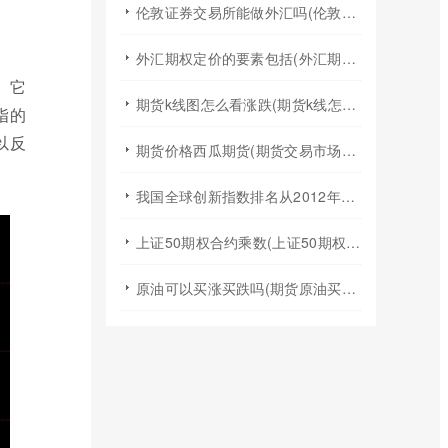
伦敦证券交易所能做外汇吗(伦敦证券交易所交易规则)
外汇期权定价的要素包括(外汇期权定价模型)
。它
期货k线图怎么看涨跌(期货k线怎么看均线图)
指的
以反
期货价格西瓜期货(期货交易市场价格)
我国全球创新指数排名从2012年的(我国全球创新指数排名不断跃升得益于什么)
上证50期权合约乘数(上证50期权t0)
原油可以买涨买跌吗(期货原油买涨买跌)