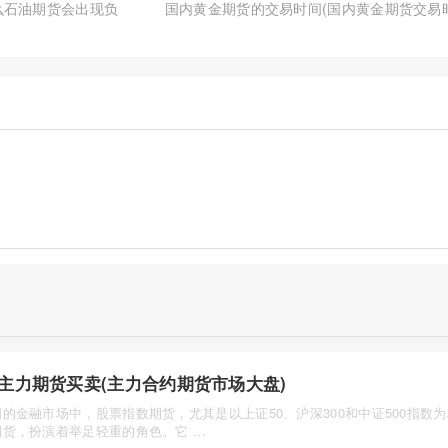
么石油期货会出现负
国内黄金期货的交易时间(国内黄金期货交易
主力期货买卖(主力合约期货市场大盘)
的金融市场中，股票指数期货，尤其是以上证50、沪深300和中证500指数
货，扮演着举足轻重的角色。它 ...