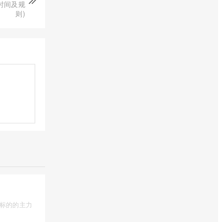
时间及规
则)
为标的的主力