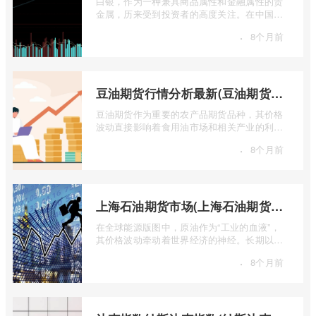
白银，作为一种兼具商品属性和金融属性的贵
金属，历来受到投资者的高度关注。在中国市
场，上海期货交易所（SHFE）的白银期货 ...
·
8个月前
豆油期货行情分析最新(豆油期货行情实时行情)
豆油期货作为重要的农产品期货品种，其价格
波动直接影响着食用油市场和相关产业的利
润。实时掌握豆油期货行情，并进行深入分
·
8个月前
...
上海石油期货市场(上海石油期货市场行情)
在全球能源版图中，原油作为“工业的血液”，
其价格波动牵动着世界经济的神经。长期以
来，国际原油定价权主要掌握在西方国家手
·
8个月前
...