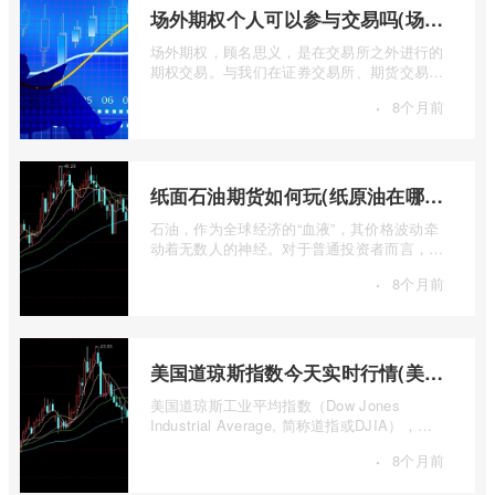
场外期权个人可以参与交易吗(场外个股期权怎样交易)
场外期权，顾名思义，是在交易所之外进行的
期权交易。与我们在证券交易所、期货交易所
看到的标准化、集中清算的场内期权不同 ...
·
8个月前
纸面石油期货如何玩(纸原油在哪里交易)
石油，作为全球经济的“血液”，其价格波动牵
动着无数人的神经。对于普通投资者而言，直
接参与实物石油的买卖既不现实也不必要 ...
·
8个月前
美国道琼斯指数今天实时行情(美国道琼斯指数期货指数实时行情)
美国道琼斯工业平均指数（Dow Jones
Industrial Average, 简称道指或DJIA），无
疑是全球金融市场中最具标志性和影响力的股
·
8个月前
票 ...