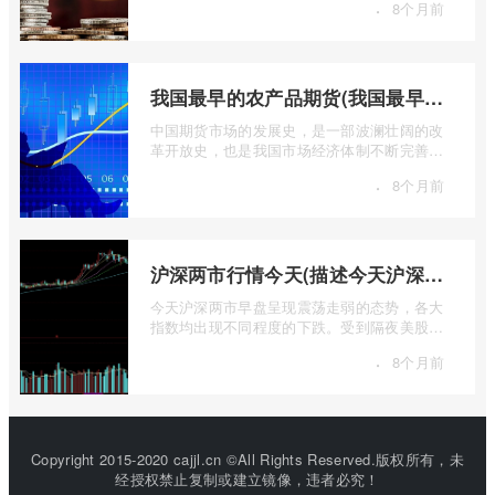
·
8个月前
我国最早的农产品期货(我国最早的农产品期货交易合约的品种是)
中国期货市场的发展史，是一部波澜壮阔的改
革开放史，也是我国市场经济体制不断完善的
生动缩影。回溯历史长河，探寻中国期货 ...
·
8个月前
沪深两市行情今天(描述今天沪深两市早盘交易情况)
今天沪深两市早盘呈现震荡走弱的态势，各大
指数均出现不同程度的下跌。受到隔夜美股下
跌的影响，A股市场开盘情绪较为低迷， ...
·
8个月前
Copyright 2015-2020 cajjl.cn ©All Rights Reserved.版权所有，未
经授权禁止复制或建立镜像，违者必究！