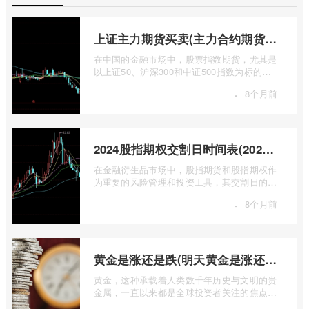
上证主力期货买卖(主力合约期货市场大盘)
在中国的金融市场中，股票指数期货，尤其是
以上证50、沪深300和中证500指数为标的的
主力合约期货，扮演着举足轻重的角色。它
·
8个月前
...
2024股指期权交割日时间表(2024股指期货交割日)
在金融衍生品市场中，股指期货和股指期权作
为重要的风险管理和投资工具，其交割日的设
定对于市场参与者而言具有举足轻重的影 ...
·
8个月前
黄金是涨还是跌(明天黄金是涨还是跌)
黄金，这种承载着人类数千年历史与文明的贵
金属，一直以来都是全球投资者关注的焦点。
无论是经济繁荣还是危机四伏，它似乎总 ...