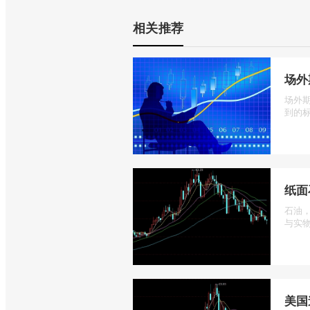
相关推荐
场外
场外
到的标
纸面
石油
与实物
美国