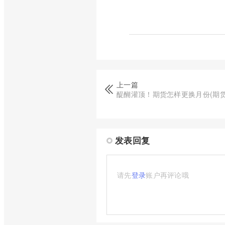
上一篇
醍醐灌顶！期货怎样更换月份(期
发表回复
请先
登录
账户再评论哦