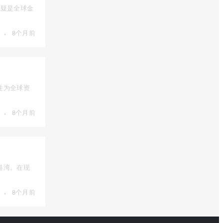
），无疑是全球金
·
8个月前
性为全球资
·
8个月前
港湾。在现
·
8个月前