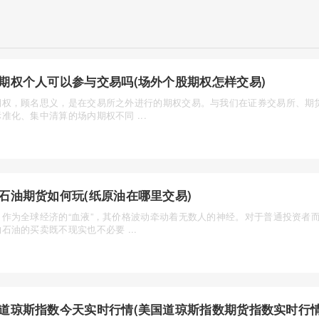
期权个人可以参与交易吗(场外个股期权怎样交易)
期权，顾名思义，是在交易所之外进行的期权交易。与我们在证券交易所、期
准化、集中清算的场内期权不同 ...
石油期货如何玩(纸原油在哪里交易)
，作为全球经济的“血液”，其价格波动牵动着无数人的神经。对于普通投资者
石油的买卖既不现实也不必要 ...
道琼斯指数今天实时行情(美国道琼斯指数期货指数实时行情