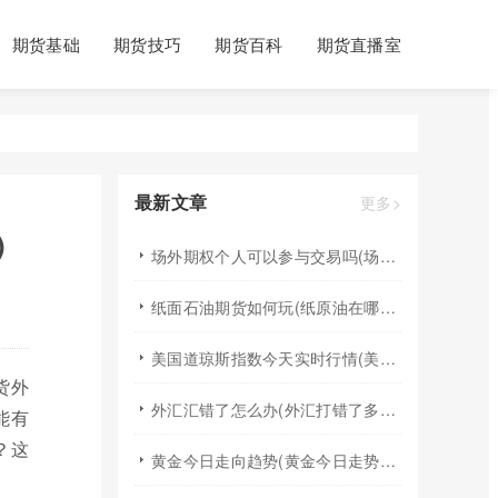
期货基础
期货技巧
期货百科
期货直播室
最新文章
更多>
)
场外期权个人可以参与交易吗(场外个股期权怎样交易)
纸面石油期货如何玩(纸原油在哪里交易)
美国道琼斯指数今天实时行情(美国道琼斯指数期货指数实时行情)
货外
外汇汇错了怎么办(外汇打错了多久退回来)
能有
？这
黄金今日走向趋势(黄金今日走势分析建议)