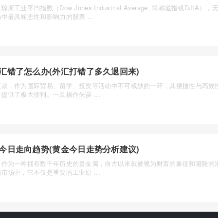
琼斯工业平均指数（Dow Jones Industrial Average, 简称道指或DJIA
中最具标志性和影响力的股票 ...
汇错了怎么办(外汇打错了多久退回来)
汇款，作为国际贸易、留学、投资等活动中不可或缺的一环，其便捷性与高效
提供了极大便利。一旦操作失误 ...
今日走向趋势(黄金今日走势分析建议)
，作为一种拥有数千年历史的贵金属，自古以来就被视为财富的象征和避险的
市场中，它不仅是重要的工业原 ...