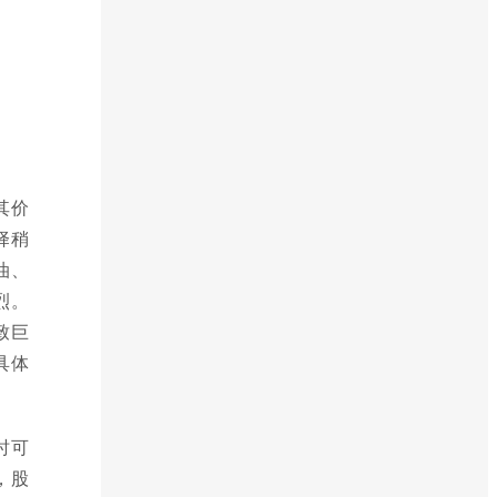
其价
择稍
油、
烈。
致巨
具体
时可
，股