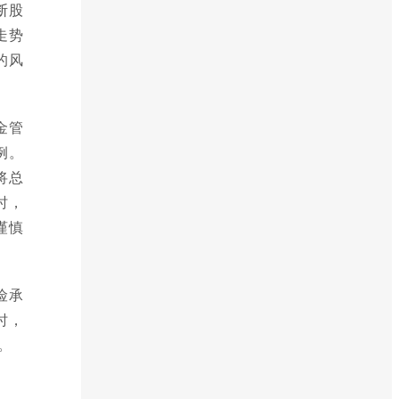
断股
走势
的风
金管
例。
将总
时，
谨慎
险承
时，
。