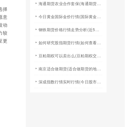
海通期货农业合作套保(海通期货2024年棉花年报)
选择
愿意
今日黄金国际金价行情(国际黄金实时行情今日国际金价)
波动
钢铁期货价格行情走势分析(近5年钢铁期货行情走势图)
力较
至更
如何研究股指期货行情(如何查看股指期货行情)
豆粕期权可以卖出么(豆粕期权交易规则)
南京适合做期货(适合做期货的地方)
深成指数行情实时行情(今日股市行情大盘指数实时行情)