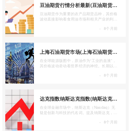
豆油期货行情分析最新(豆油期货行情实时行情)
豆油期货作为重要的农产品期货品种，其价格
波动直接影响着食用油市场和相关产业的利
润。实时掌握豆油期货行情，并进行深入分
·
8个月前
...
上海石油期货市场(上海石油期货市场行情)
在全球能源版图中，原油作为“工业的血液”，
其价格波动牵动着世界经济的神经。长期以
来，国际原油定价权主要掌握在西方国家手
·
8个月前
...
达克指数纳斯达克指数(纳斯达克指数与纳斯达克100的区别)
在全球金融市场中，纳斯达克（Nasdaq）无
疑是创新与科技的代名词。提及纳斯达克，人
们往往会想到那些耳熟能详的科技巨头，以
·
8个月前
...