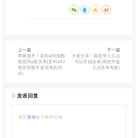
上一篇
下一篇
茅塞顿开！富时a50指数
大拿分享！期货早上几点
期货同a股关系(富时a50
可以开始挂单(期货早盘
期货和股市是否涨跌同
几点挂单有效)
步)
发表回复
请先
登录
账户再评论哦