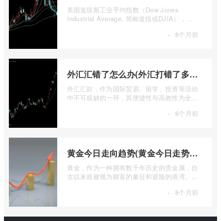
美国道琼斯工业平均指数（Dow Jones
Industrial Average, 简称道指或DJIA），无
疑是全球金融市场中最具标志性和影响力的股
·
8个月前
票 ...
外汇汇错了怎么办(外汇打错了多久退回来)
外汇汇款，作为国际贸易、留学、投资等活动
中不可或缺的一环，其便捷性与高效性为全球
资金流转提供了极大便利。一旦操作失误 ...
·
8个月前
黄金今日走向趋势(黄金今日走势分析建议)
黄金，作为一种拥有数千年历史的贵金属，自
古以来就被视为财富的象征和避险的港湾。在
现代金融市场中，它不仅是重要的工业原 ...
·
8个月前