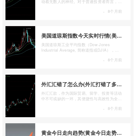
动着无数人的神经。对于普通投资者而言，直
接参与实物石油的买卖既不现实也不必要 ...
·
8个月前
美国道琼斯指数今天实时行情(美国道琼斯指数期货指数实时行情)
美国道琼斯工业平均指数（Dow Jones
Industrial Average, 简称道指或DJIA），无
疑是全球金融市场中最具标志性和影响力的股
·
8个月前
票 ...
外汇汇错了怎么办(外汇打错了多久退回来)
外汇汇款，作为国际贸易、留学、投资等活动
中不可或缺的一环，其便捷性与高效性为全球
资金流转提供了极大便利。一旦操作失误 ...
·
8个月前
黄金今日走向趋势(黄金今日走势分析建议)