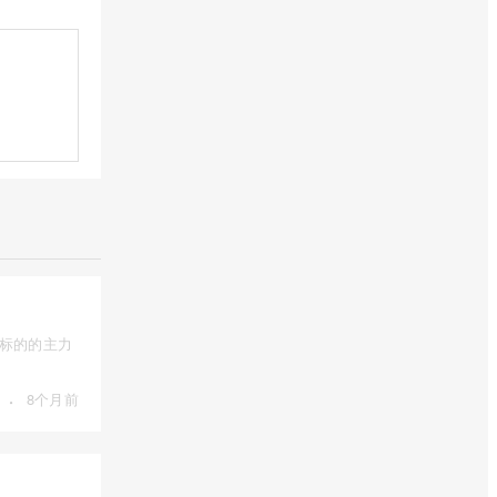
为标的的主力
·
8个月前