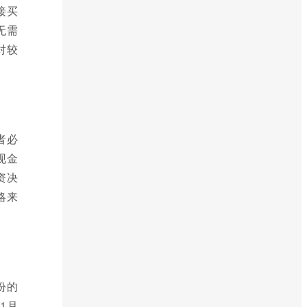
接买
无需
对较
者必
现金
资决
略来
份的
1月