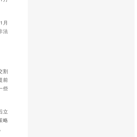
1月
非法
交割
提前
一些
后立
策略
。