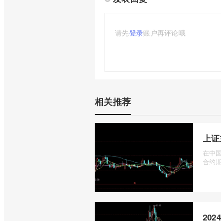
请先
登录
账户再评论哦
相关推荐
上证
在中国
合约期
20