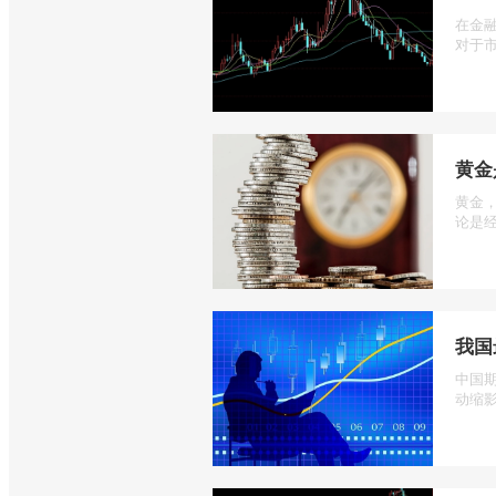
在金
对于市
黄金
黄金
论是经
我国
中国
动缩影