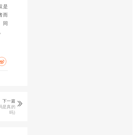
仅是
者而
。同
。
下一篇
吗是真的
吗)