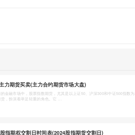
主力期货买卖(主力合约期货市场大盘)
的金融市场中，股票指数期货，尤其是以上证50、沪深300和中证500指数
货，扮演着举足轻重的角色。它 ...
24股指期权交割日时间表(2024股指期货交割日)