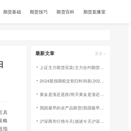
期货基础
期货技巧
期货百科
期货直播室
最新文章
更多>
日
上证主力期货买卖(主力合约期货市场大盘)
2024股指期权交割日时间表(2024股指期货交割日)
黄金是涨还是跌(明天黄金是涨还是跌)
我国最早的农产品期货(我国最早的农产品期货交易合约的品种是)
言具
策略
沪深两市行情今天(描述今天沪深两市早盘交易情况)
股指