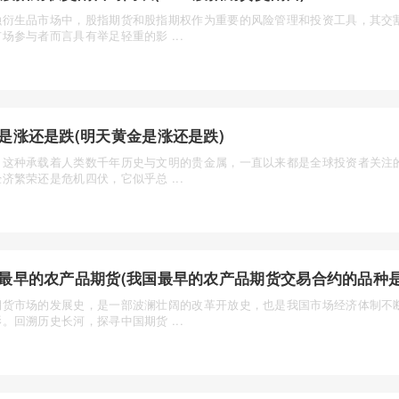
融衍生品市场中，股指期货和股指期权作为重要的风险管理和投资工具，其交
场参与者而言具有举足轻重的影 ...
是涨还是跌(明天黄金是涨还是跌)
，这种承载着人类数千年历史与文明的贵金属，一直以来都是全球投资者关注
济繁荣还是危机四伏，它似乎总 ...
最早的农产品期货(我国最早的农产品期货交易合约的品种是
期货市场的发展史，是一部波澜壮阔的改革开放史，也是我国市场经济体制不
。回溯历史长河，探寻中国期货 ...