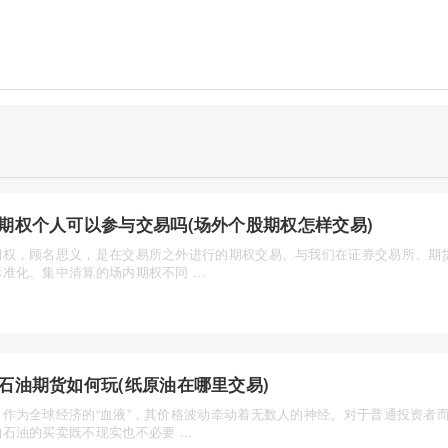
期权个人可以参与交易吗(场外个股期权怎样交易)
期权，顾名思义，是在交易所之外进行的期权交易。与我们在证券交易所、期
准化、集中清算的场内期权不同 ...
石油期货如何玩(纸原油在哪里交易)
，作为全球经济的“血液”，其价格波动牵动着无数人的神经。对于普通投资者
石油的买卖既不现实也不必要 ...