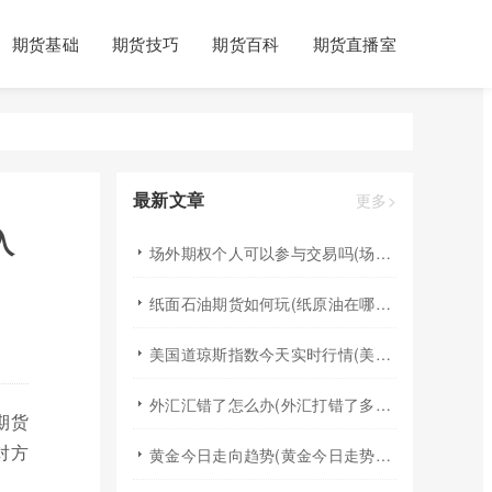
期货基础
期货技巧
期货百科
期货直播室
最新文章
更多>
入
场外期权个人可以参与交易吗(场外个股期权怎样交易)
纸面石油期货如何玩(纸原油在哪里交易)
美国道琼斯指数今天实时行情(美国道琼斯指数期货指数实时行情)
外汇汇错了怎么办(外汇打错了多久退回来)
期货
对方
黄金今日走向趋势(黄金今日走势分析建议)