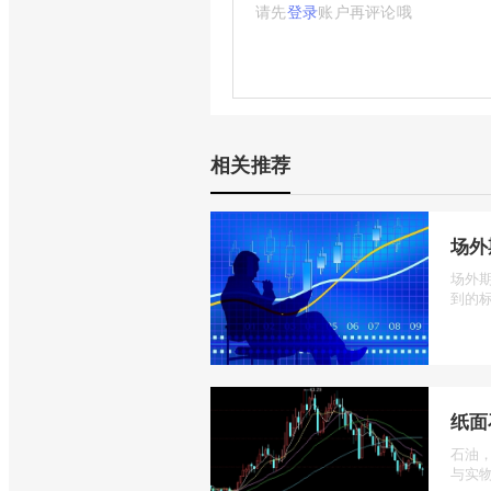
请先
登录
账户再评论哦
相关推荐
场外
场外
到的标
纸面
石油
与实物