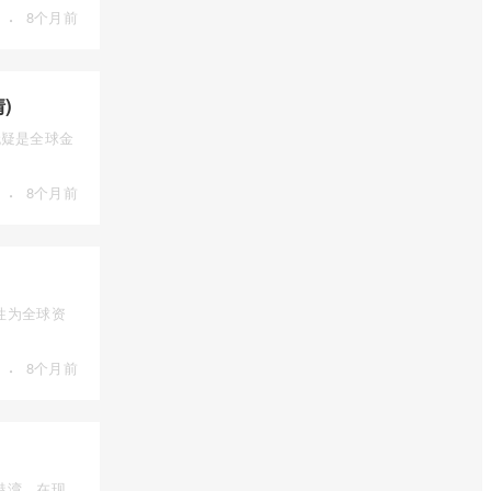
·
8个月前
)
），无疑是全球金
·
8个月前
性为全球资
·
8个月前
港湾。在现