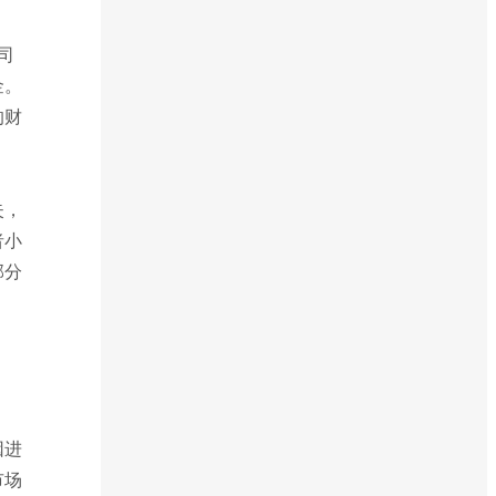
司
金。
的财
失，
者小
部分
因进
市场