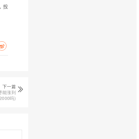
，投
下一篇
枣能涨到
2000吗)