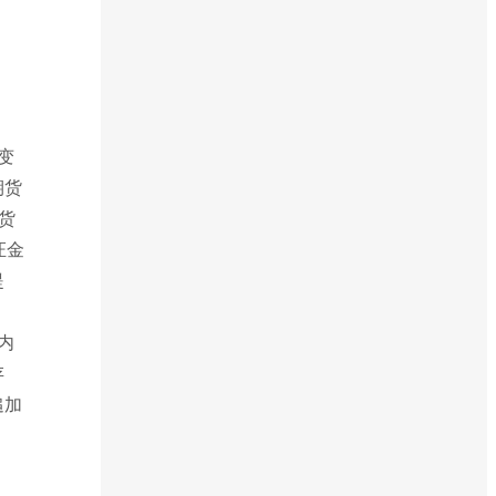
变
期货
货
证金
提
内
存
追加
。