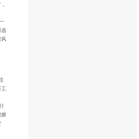
寸，
一
而选
避风
主
析工
行
把握
变