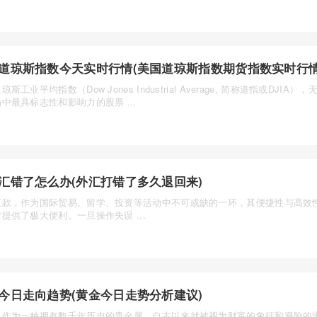
道琼斯指数今天实时行情(美国道琼斯指数期货指数实时行情
琼斯工业平均指数（Dow Jones Industrial Average, 简称道指或DJIA
中最具标志性和影响力的股票 ...
汇错了怎么办(外汇打错了多久退回来)
汇款，作为国际贸易、留学、投资等活动中不可或缺的一环，其便捷性与高效
提供了极大便利。一旦操作失误 ...
今日走向趋势(黄金今日走势分析建议)
，作为一种拥有数千年历史的贵金属，自古以来就被视为财富的象征和避险的