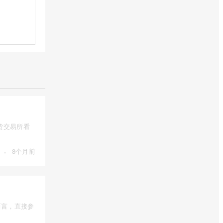
货交易所看
·
8个月前
而言，直接参