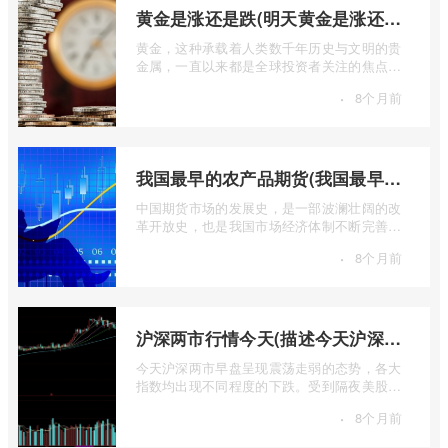
黄金是涨还是跌(明天黄金是涨还是跌)
黄金，这种承载着人类数千年历史与文明的贵
金属，一直以来都是全球投资者关注的焦点。
无论是经济繁荣还是危机四伏，它似乎总 ...
·
8个月前
我国最早的农产品期货(我国最早的农产品期货交易合约的品种是)
中国期货市场的发展史，是一部波澜壮阔的改
革开放史，也是我国市场经济体制不断完善的
生动缩影。回溯历史长河，探寻中国期货 ...
·
8个月前
沪深两市行情今天(描述今天沪深两市早盘交易情况)
今天沪深两市早盘呈现震荡走弱的态势，各大
指数均出现不同程度的下跌。受到隔夜美股下
跌的影响，A股市场开盘情绪较为低迷， ...
·
8个月前