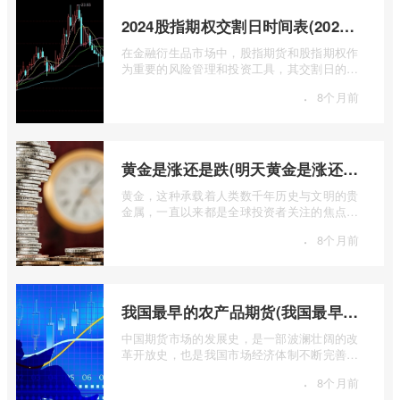
2024股指期权交割日时间表(2024股指期货交割日)
在金融衍生品市场中，股指期货和股指期权作
为重要的风险管理和投资工具，其交割日的设
定对于市场参与者而言具有举足轻重的影 ...
·
8个月前
黄金是涨还是跌(明天黄金是涨还是跌)
黄金，这种承载着人类数千年历史与文明的贵
金属，一直以来都是全球投资者关注的焦点。
无论是经济繁荣还是危机四伏，它似乎总 ...
·
8个月前
我国最早的农产品期货(我国最早的农产品期货交易合约的品种是)
中国期货市场的发展史，是一部波澜壮阔的改
革开放史，也是我国市场经济体制不断完善的
生动缩影。回溯历史长河，探寻中国期货 ...
·
8个月前