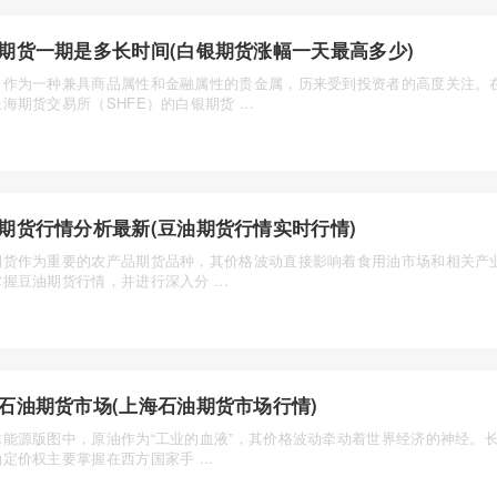
期货一期是多长时间(白银期货涨幅一天最高多少)
，作为一种兼具商品属性和金融属性的贵金属，历来受到投资者的高度关注。
海期货交易所（SHFE）的白银期货 ...
期货行情分析最新(豆油期货行情实时行情)
期货作为重要的农产品期货品种，其价格波动直接影响着食用油市场和相关产
握豆油期货行情，并进行深入分 ...
石油期货市场(上海石油期货市场行情)
球能源版图中，原油作为“工业的血液”，其价格波动牵动着世界经济的神经。
定价权主要掌握在西方国家手 ...