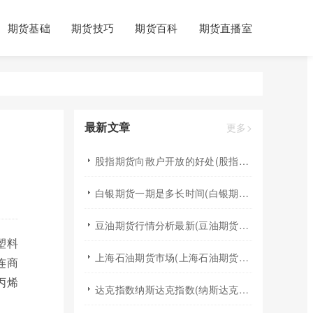
期货基础
期货技巧
期货百科
期货直播室
最新文章
更多>
股指期货向散户开放的好处(股指期货对利空信息更加敏感吗)
白银期货一期是多长时间(白银期货涨幅一天最高多少)
豆油期货行情分析最新(豆油期货行情实时行情)
塑料
上海石油期货市场(上海石油期货市场行情)
连商
丙烯
达克指数纳斯达克指数(纳斯达克指数与纳斯达克100的区别)