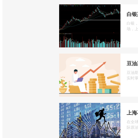
白银
白银
场，上
豆油
豆油
实时掌
上海
在全
际原油