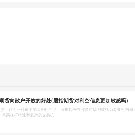
期货向散户开放的好处(股指期货对利空信息更加敏感吗)
期货，作为一种重要的金融衍生品，长期以来在许多市场都被视为专业机构和大
。其高杠杆特性和复杂的交易机 ...