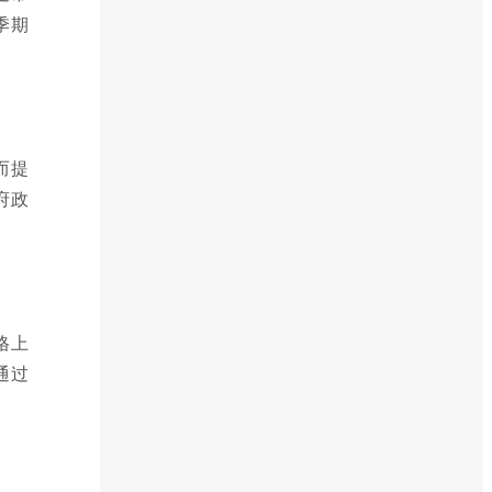
季期
而提
府政
格上
通过