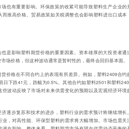
市场也有重要影响。环保政策的收紧可能导致塑料生产企业的
从而推高价格。贸易政策如关税调整也会影响塑料进出口成本
为也是影响塑料期货价格的重要因素。资本雄厚的大投资者通
控市场价格，但这种波动通常是暂时性的，最终会回归基本面。
货价格在不同合约上的表现有所差异。例如，塑料2409合约
易日下跌41元，跌幅为0.5%。其他合约如塑料2501和塑料240
这些波动反映了市场对未来供需变化的预期以及宏观经济环境
经济逐步复苏和技术的进步，塑料行业的需求预计将继续增长
行业，对高性能、环保型塑料的需求将大幅增加。市场也需关
的潜在影响。整体来看，塑料期货市场有望在供需动态平衡的