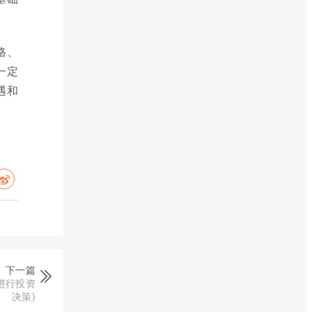
格、
一定
遇和
下一篇
进行投资
决策)