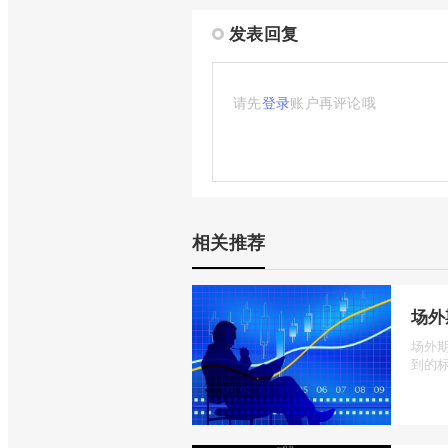
发表回复
请先
登录
账户再评论哦
相关推荐
场外
场外
到的标