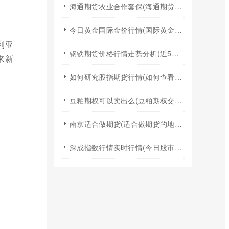
海通期货农业合作套保(海通期货2024年棉花年报)
今日黄金国际金价行情(国际黄金实时行情今日国际金价)
利亚
钢铁期货价格行情走势分析(近5年钢铁期货行情走势图)
来新
如何研究股指期货行情(如何查看股指期货行情)
豆粕期权可以卖出么(豆粕期权交易规则)
南京适合做期货(适合做期货的地方)
深成指数行情实时行情(今日股市行情大盘指数实时行情)