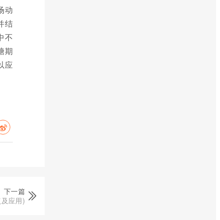
场动
并结
中不
糖期
以应
下一篇
及应用)