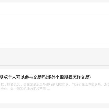
期权个人可以参与交易吗(场外个股期权怎样交易)
期权，顾名思义，是在交易所之外进行的期权交易。与我们在证券交易所、期
准化、集中清算的场内期权不同 ...