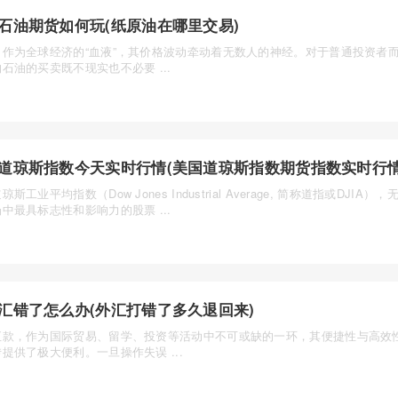
石油期货如何玩(纸原油在哪里交易)
，作为全球经济的“血液”，其价格波动牵动着无数人的神经。对于普通投资者
石油的买卖既不现实也不必要 ...
道琼斯指数今天实时行情(美国道琼斯指数期货指数实时行情
琼斯工业平均指数（Dow Jones Industrial Average, 简称道指或DJIA
中最具标志性和影响力的股票 ...
汇错了怎么办(外汇打错了多久退回来)
汇款，作为国际贸易、留学、投资等活动中不可或缺的一环，其便捷性与高效
提供了极大便利。一旦操作失误 ...