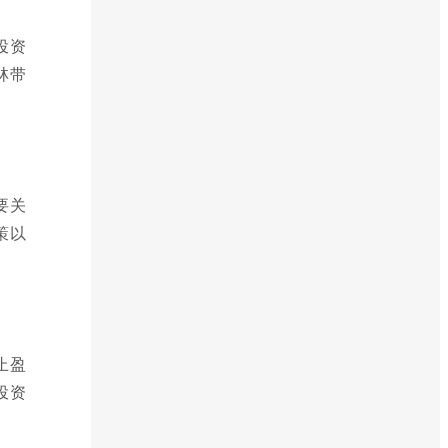
投资
林带
要关
策以
止盈
投资