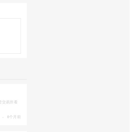
货交易所看
·
8个月前