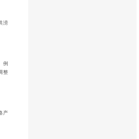
洪涝
。例
调整
格产