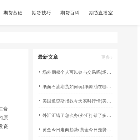
期货基础
期货技巧
期货百科
期货直播室
最新文章
更多>
场外期权个人可以参与交易吗(场外个股期权怎样交易)
纸面石油期货如何玩(纸原油在哪里交易)
美国道琼斯指数今天实时行情(美国道琼斯指数期货指数实时行情)
在食
外汇汇错了怎么办(外汇打错了多久退回来)
的原
投资
黄金今日走向趋势(黄金今日走势分析建议)