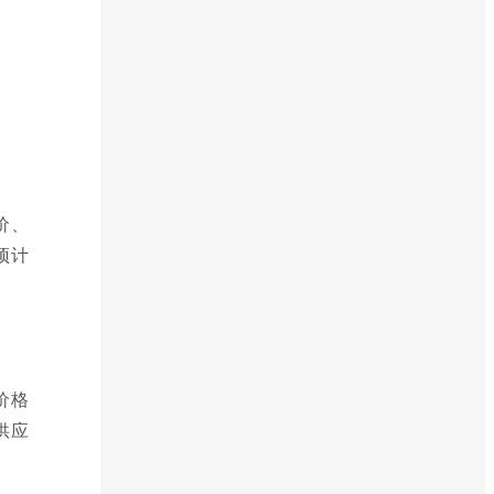
价、
预计
价格
供应