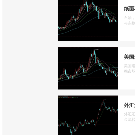
纸面
石油
与实物
美国
美国道
融市场
外汇
外汇
金流转