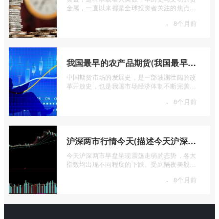
金属，一直以来都是全球投资者关注的焦点。
无论是经济繁荣还是危机四伏，它似乎总 ...
·
8个月前
我国最早的农产品期货(我国最早的农产品期货交易合约的品种是)
中国期货市场的发展史，是一部波澜壮阔的改
革开放史，也是我国市场经济体制不断完善的
生动缩影。回溯历史长河，探寻中国期货 ...
·
8个月前
沪深两市行情今天(描述今天沪深两市早盘交易情况)
今天沪深两市早盘呈现震荡走弱的态势，各大
指数均出现不同程度的下跌。受到隔夜美股下
跌的影响，A股市场开盘情绪较为低迷， ...
·
8个月前