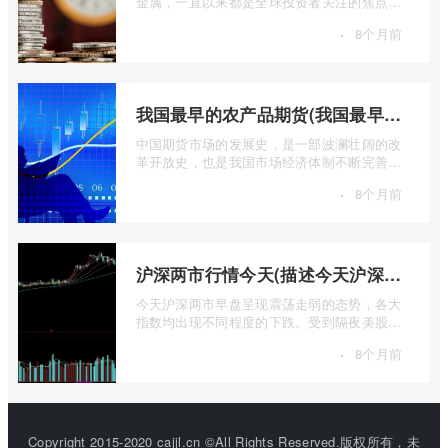
金属，一直以来都是全球投资者关注的焦点。
无论是经济繁荣还是危机四伏，它似乎总 ...
·
8个月前
我国最早的农产品期货(我国最早的农产品期货交易合约的品种是)
中国期货市场的发展史，是一部波澜壮阔的改
革开放史，也是我国市场经济体制不断完善的
生动缩影。回溯历史长河，探寻中国期货 ...
·
8个月前
沪深两市行情今天(描述今天沪深两市早盘交易情况)
今天沪深两市早盘呈现震荡走弱的态势，各大
指数均出现不同程度的下跌。受到隔夜美股下
跌的影响，A股市场开盘情绪较为低迷， ...
·
8个月前
Copyright 2015-2020 cajjl.cn ©All Rights Reserved.版权所有，未